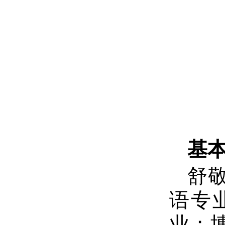
基
舒
语专业
业；