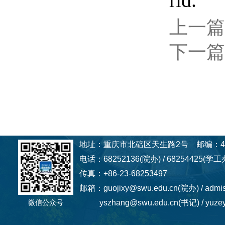
rld.
上一篇
下一篇
地址：重庆市北碚区天生路2号 邮编：40
电话：68252136(院办) / 68254425(学工办
传真：+86-23-68253497
邮箱：guojixy@swu.edu.cn(院办) / admi
微信公众号
yszhang@swu.edu.cn(书记) / yuzey