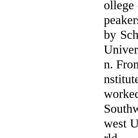
ollege
peaker
by Sch
Univer
n. Fro
nstitu
worked
Southw
west U