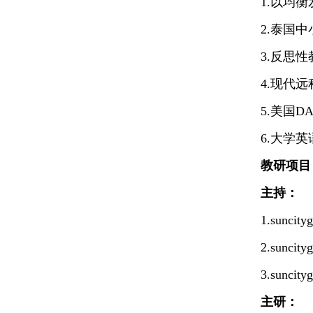
1.以均衡
2.泰国
3.反思
4.现代
5.美国
6.大学
教研项目
主持：
1.sun
2.sun
3.sun
主研：