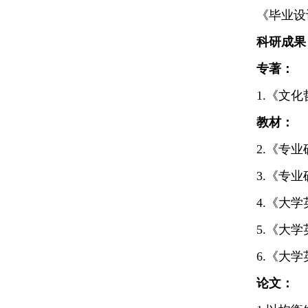
《毕业设
科研成果
专著：
1.《文
教材：
2.《专
3.《专
4.《大
5.《大
6.《大
论文：