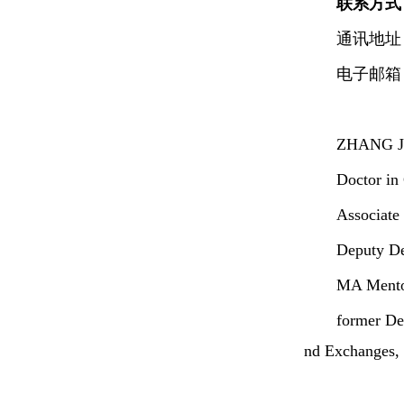
联系方式
通讯地址：
电子邮箱：z
ZHANG Jia
Doctor in
Associate
Deputy De
MA Mentor
former De
nd Exchanges, 