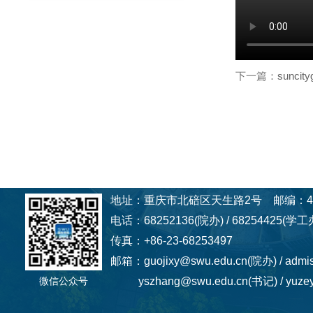
下一篇：
sunc
地址：重庆市北碚区天生路2号 邮编：40
电话：68252136(院办) / 68254425(学工办
传真：+86-23-68253497
邮箱：guojixy@swu.edu.cn(院办) / admi
微信公众号
yszhang@swu.edu.cn(书记) / yuzey