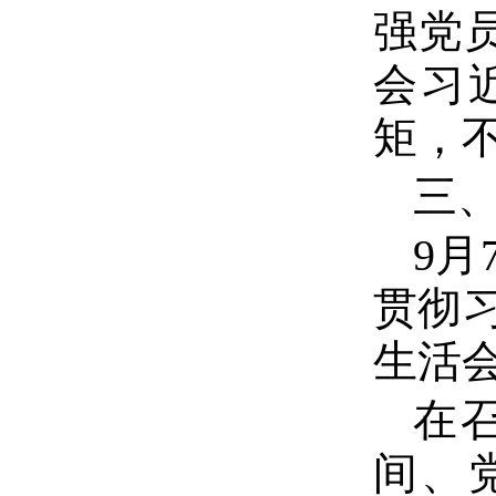
强党
会习
矩，
三
9月
贯彻
生活
在
间、