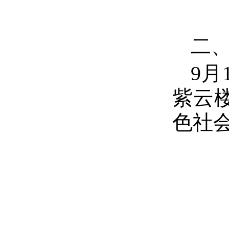
二、
9月
紫云
色社