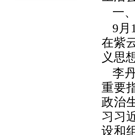
一、
9月
在紫
义思
李
重要
政治
习习
设和