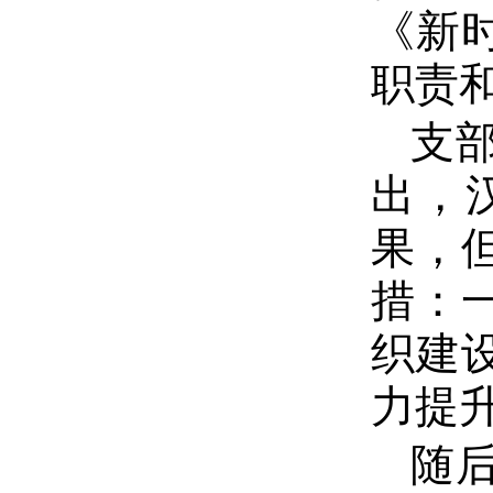
《新
职责
支
出，
果，
措：
织建
力提
随