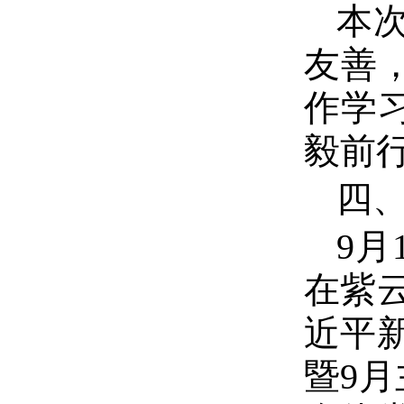
本
友善
作学
毅前
四
9月
在紫
近平
暨9