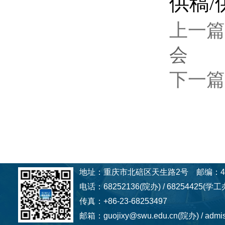
供稿/
上一篇
会
下一篇
地址：重庆市北碚区天生路2号 邮编：40
电话：68252136(院办) / 68254425(学工办
传真：+86-23-68253497
邮箱：guojixy@swu.edu.cn(院办) / admi