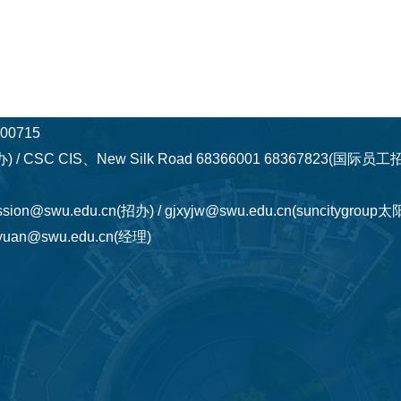
0715
) / CSC CIS、New Silk Road 68366001 68367823(国际
ssion@swu.edu.cn(招办) / gjxyjw@swu.edu.cn(suncitygro
uan@swu.edu.cn(经理)