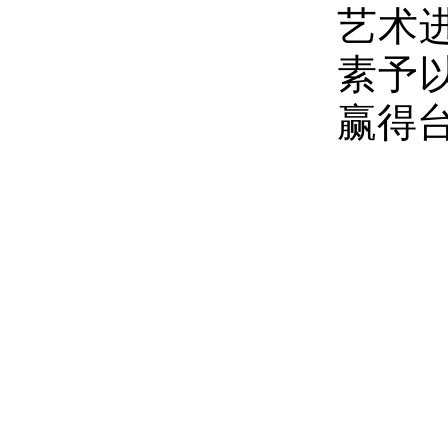
艺术
素予
赢得