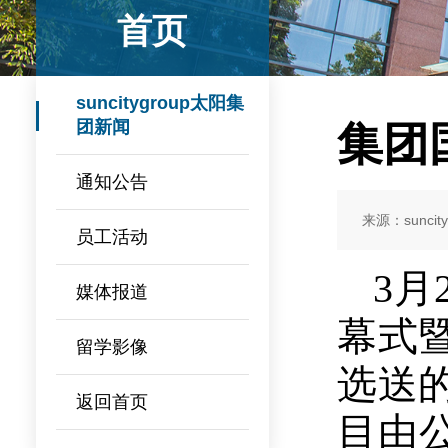
首页
suncitygroup太阳集
团新闻
集团
通知公告
来源：sunci
员工活动
3月
媒体报道
幕式
留学影像
选送
返回首页
目由公