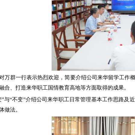
对万群一行表示热烈欢迎，简要介绍公司来华留学工作概
融合、打造来华职工国情教育高地等方面取得的成果。
变”与“不变”介绍公司来华职工日常管理基本工作思路
体做法。