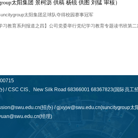
itygroup太阳集团 景柯沥 供稿 杨锐 供图 刘猛 审核）
uncitygroup太阳集团足球队夺得校园赛事冠军
学习教育系列报道之四】公司党委举行党纪学习教育专题读书班第二
0715
) / CSC CIS、New Silk Road 68366001 68367823(国际
ssion@swu.edu.cn(招办) / gjxyjw@swu.edu.cn(suncitygro
uan@swu.edu.cn(经理)