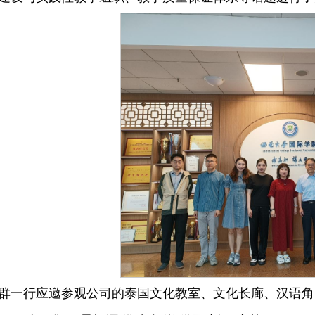
群一行应邀参观公司的泰国文化教室、文化长廊、汉语角