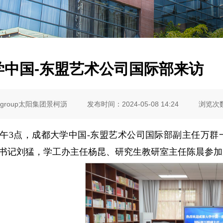
学中国-东盟艺术公司国际部来访
tygroup太阳集团景柯沥
发布时间：2024-05-08 14:24
浏览次
下午3点，成都大学中国-东盟艺术公司国际部副主任万群
书记刘猛，学工办主任杨昆、研究生教研室主任陈晨参加