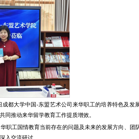
绍成都大学中国-东盟艺术公司来华职工的培养特色及发
共同推动来华留学教育工作提质增效。
来华职工国情教育当前存在的问题及未来的发展方向、团
深入交流研讨。