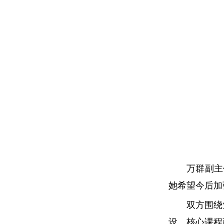
万群副主
她希望今后加
双方围绕
设、核心课程