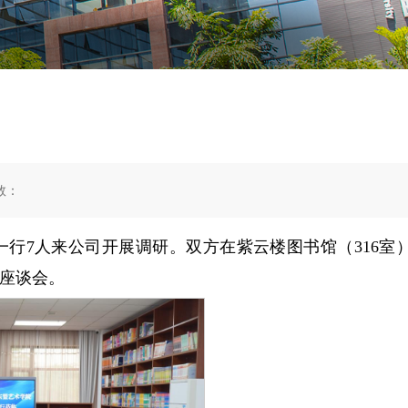
数：
一行7人来公司开展调研。双方在紫云楼图书馆（316室
座谈会。